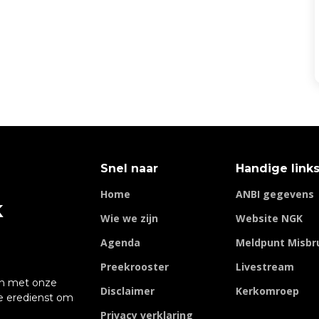
Snel naar
Handige link
Home
ANBI gegevens
k
Wie we zijn
Website NGK
Agenda
Meldpunt Misbr
Preekrooster
Livestream
en met onze
Disclaimer
Kerkomroep
 eredienst om
Privacy verklaring