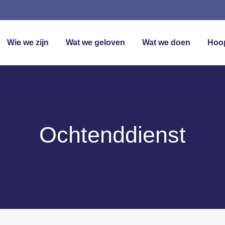
Wie we zijn
Wat we geloven
Wat we doen
Hoo
Ochtenddienst