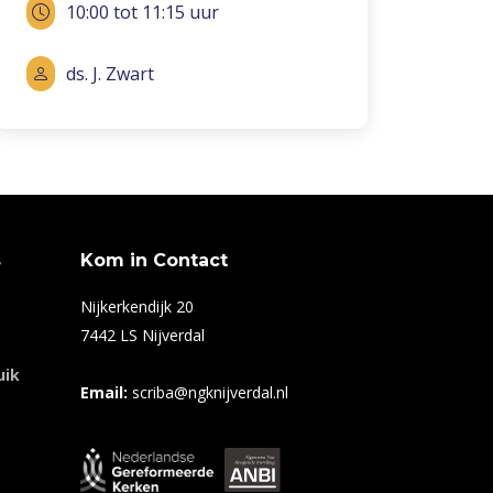
10:00 tot 11:15 uur
ds. J. Zwart
s
Kom in Contact
Nijkerkendijk 20
7442 LS Nijverdal
uik
Email:
scriba@ngknijverdal.nl